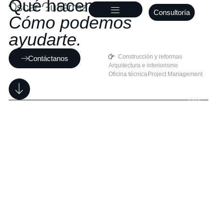
Qué hacemos.
Consultoría
Cómo podemos
ayudarte.
Construcción y reformas
Contáctanos
Arquitectura e interiorismo
Oficina técnica
Project Management
100%