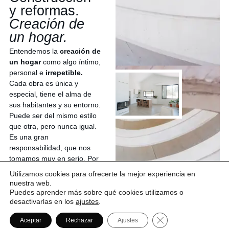
y reformas.
Creación de
un hogar.
Entendemos la
creación de
un hogar
como algo íntimo,
personal e
irrepetible.
Cada obra es única y
especial, tiene el alma de
sus habitantes y su entorno.
Puede ser del mismo estilo
que otra, pero nunca igual.
Es una gran
responsabilidad, que nos
tomamos muy en serio. Por
ello en nuestras obras sólo
Utilizamos cookies para ofrecerte la mejor experiencia en
participan personal propio y
nuestra web.
subcontratas de confianza.
Puedes aprender más sobre qué cookies utilizamos o
desactivarlas en los
ajustes
.
¿Quieres saber más?
Reformas integrales
Cerrar el banner de
Aceptar
Rechazar
Ajustes
(llave en mano)